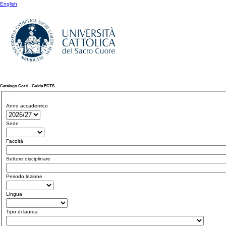
English
Catalogo Corsi - Guida ECTS
Anno accademico
Sede
Facoltà
Settore disciplinare
Periodo lezione
Lingua
Tipo di laurea