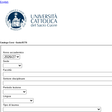
English
Catalogo Corsi - Guida ECTS
Anno accademico
Sede
Facoltà
Settore disciplinare
Periodo lezione
Lingua
Tipo di laurea