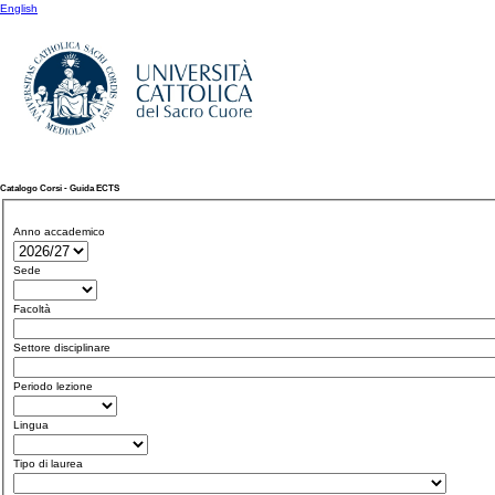
English
Catalogo Corsi - Guida ECTS
Anno accademico
Sede
Facoltà
Settore disciplinare
Periodo lezione
Lingua
Tipo di laurea