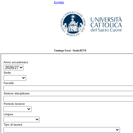
English
Catalogo Corsi - Guida ECTS
Anno accademico
Sede
Facoltà
Settore disciplinare
Periodo lezione
Lingua
Tipo di laurea