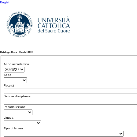
English
Catalogo Corsi - Guida ECTS
Anno accademico
Sede
Facoltà
Settore disciplinare
Periodo lezione
Lingua
Tipo di laurea