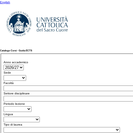
English
Catalogo Corsi - Guida ECTS
Anno accademico
Sede
Facoltà
Settore disciplinare
Periodo lezione
Lingua
Tipo di laurea