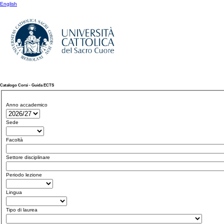
English
Catalogo Corsi - Guida ECTS
Anno accademico
Sede
Facoltà
Settore disciplinare
Periodo lezione
Lingua
Tipo di laurea