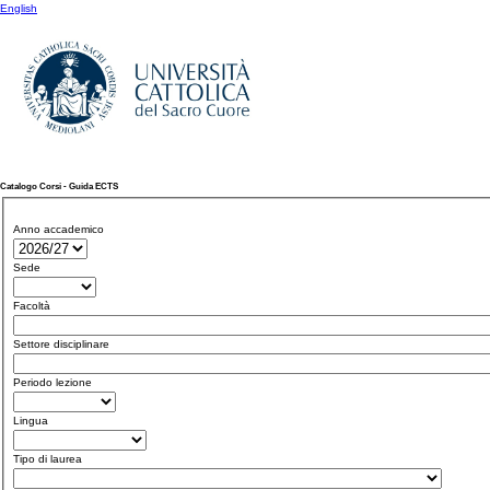
English
Catalogo Corsi - Guida ECTS
Anno accademico
Sede
Facoltà
Settore disciplinare
Periodo lezione
Lingua
Tipo di laurea