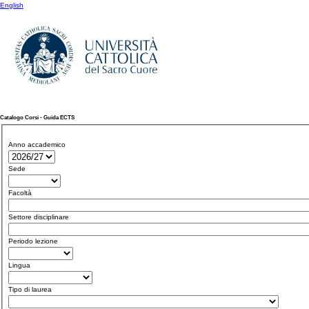
English
Catalogo Corsi - Guida ECTS
Anno accademico
Sede
Facoltà
Settore disciplinare
Periodo lezione
Lingua
Tipo di laurea