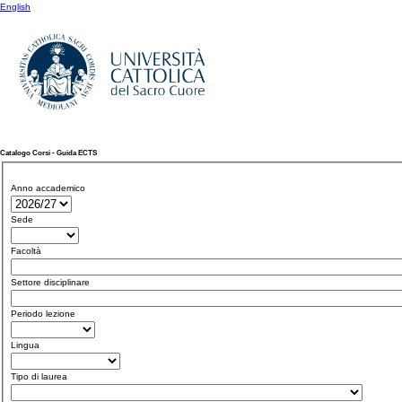
English
Catalogo Corsi - Guida ECTS
Anno accademico
Sede
Facoltà
Settore disciplinare
Periodo lezione
Lingua
Tipo di laurea