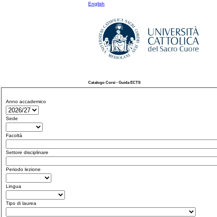
English
Catalogo Corsi - Guida ECTS
Anno accademico
Sede
Facoltà
Settore disciplinare
Periodo lezione
Lingua
Tipo di laurea