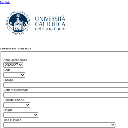
English
Catalogo Corsi - Guida ECTS
Anno accademico
Sede
Facoltà
Settore disciplinare
Periodo lezione
Lingua
Tipo di laurea