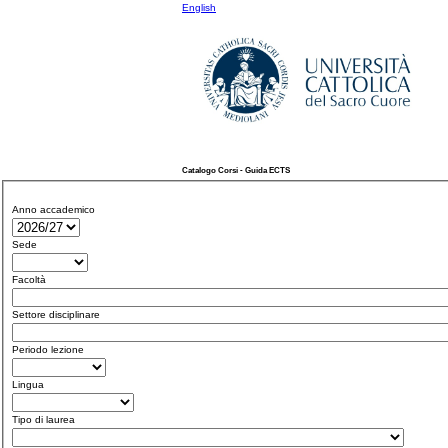
English
Catalogo Corsi - Guida ECTS
Anno accademico
Sede
Facoltà
Settore disciplinare
Periodo lezione
Lingua
Tipo di laurea