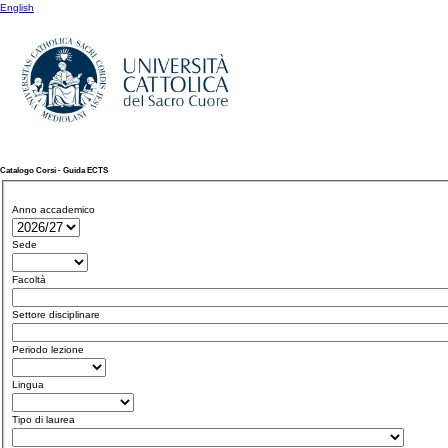
English
Catalogo Corsi - Guida ECTS
Anno accademico
Sede
Facoltà
Settore disciplinare
Periodo lezione
Lingua
Tipo di laurea