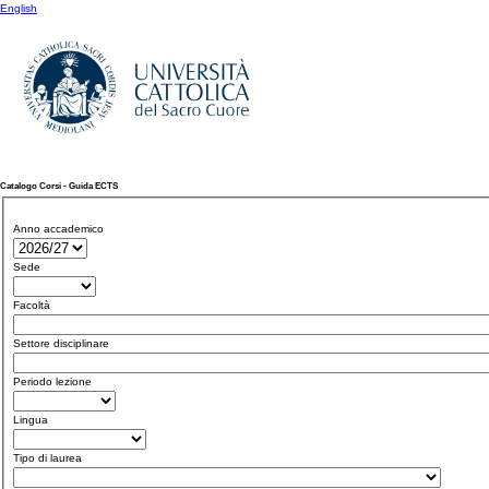
English
Catalogo Corsi - Guida ECTS
Anno accademico
Sede
Facoltà
Settore disciplinare
Periodo lezione
Lingua
Tipo di laurea