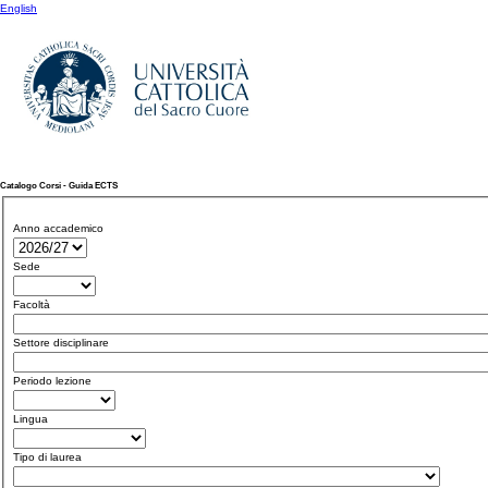
English
Catalogo Corsi - Guida ECTS
Anno accademico
Sede
Facoltà
Settore disciplinare
Periodo lezione
Lingua
Tipo di laurea