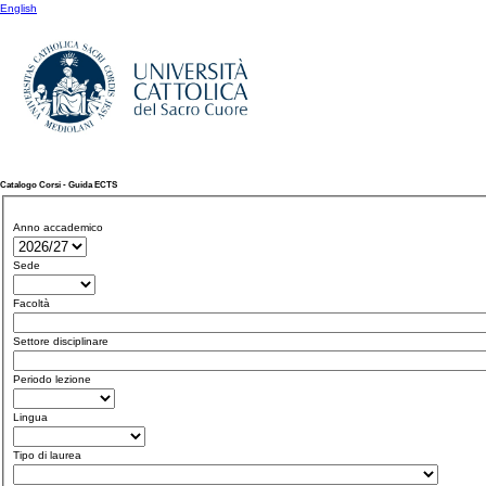
English
Catalogo Corsi - Guida ECTS
Anno accademico
Sede
Facoltà
Settore disciplinare
Periodo lezione
Lingua
Tipo di laurea