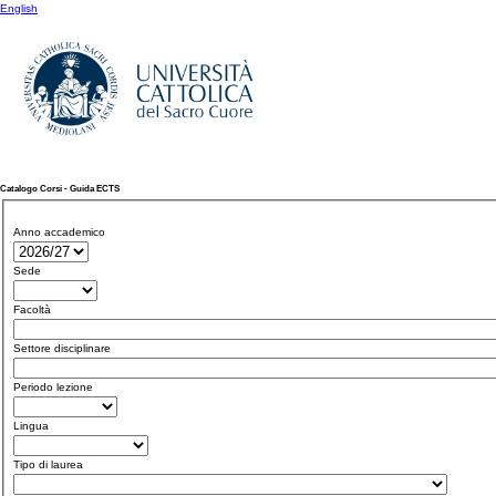
English
Catalogo Corsi - Guida ECTS
Anno accademico
Sede
Facoltà
Settore disciplinare
Periodo lezione
Lingua
Tipo di laurea